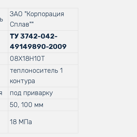
ЗАО "Корпорация
ь
Сплав""
ТУ 3742-042-
49149890-2009
08Х18Н10Т
теплоноситель 1
контура
я
под приварку
50, 100 мм
18 МПа