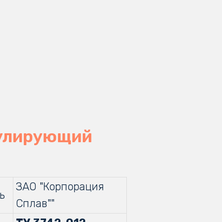
гулирующий
1
ЗАО "Корпорация
ь
Сплав""