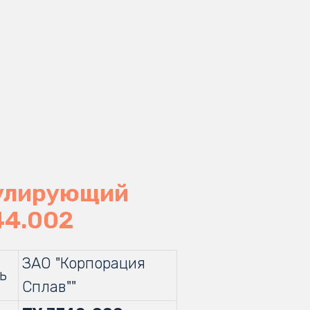
гулирующий
44.002
ЗАО "Корпорация
ь
Сплав""