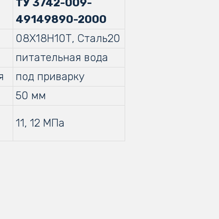
ТУ 3742-009-
49149890-2000
08Х18Н10Т, Сталь20
питательная вода
я
под приварку
50 мм
11, 12 МПа