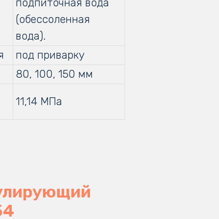
подпиточная вода
(обессоленная
вода).
я
под приварку
80, 100, 150 мм
11,14 МПа
гулирующий
54