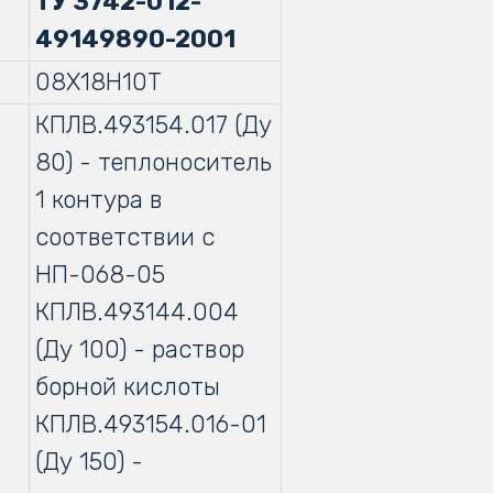
ТУ 3742-012-
49149890-2001
08Х18Н10Т
КПЛВ.493154.017 (Ду
80) - теплоноситель
1 контура в
соответствии с
НП-068-05
КПЛВ.493144.004
(Ду 100) - раствор
борной кислоты
КПЛВ.493154.016-01
(Ду 150) -