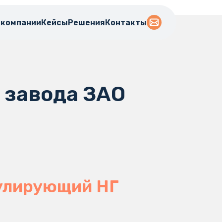
 компании
Кейсы
Решения
Контакты
 завода ЗАО
улирующий НГ