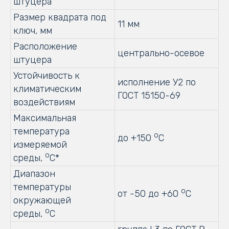
штуцера
Размер квадрата под
11 мм
ключ, мм
Расположение
центрально-осевое
штуцера
Устойчивость к
исполнение У2 по
климатическим
ГОСТ 15150-69
воздействиям
Максимальная
температура
о
до +150
С
измеряемой
о
среды,
С*
Диапазон
температуры
о
от -50 до +60
С
окружающей
о
среды,
С