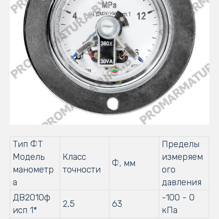
Тип ФТ
Пределы
Модель
Класс
измеряем
Ф, мм
манометр
точности
ого
а
давления
ДВ2010ф
-100 - 0
2,5
63
исп 1*
кПа