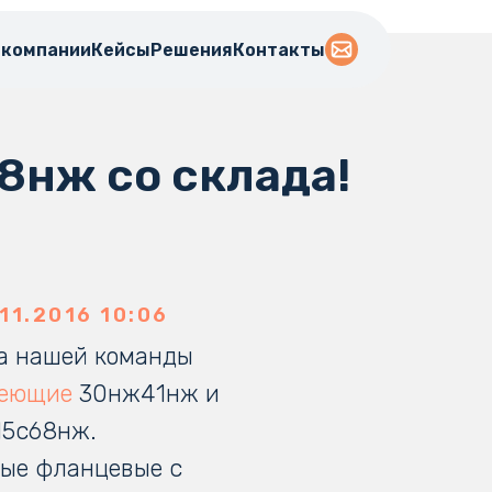
 компании
Кейсы
Решения
Контакты
8нж со склада!
11.2016 10:06
а нашей команды
веющие
30нж41нж и
15с68нж.
ые фланцевые с