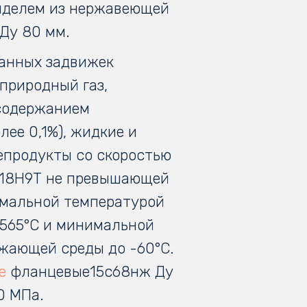
делем из нержавеющей
Ду 80 мм.
данных задвижек
природный газ,
содержанием
лее 0,1%), жидкие и
епродукты со скоростью
Х18Н9Т не превышающей
симальной температурой
+565°С и минимальной
жающей среды до -60°С.
е
фланцевые15с68нж Ду
00 МПа.