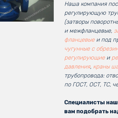
Наша компания пос
регулирующую тру
(затворы поворотн
и межфланцевые,
з
фланцевые
и под п
чугунные с обрези
регулирующие
и
ре
давления
,
краны ш
трубопровода: отво
по ГОСТ, ОСТ, ТС, 
Специалисты наш
вам подобрать на