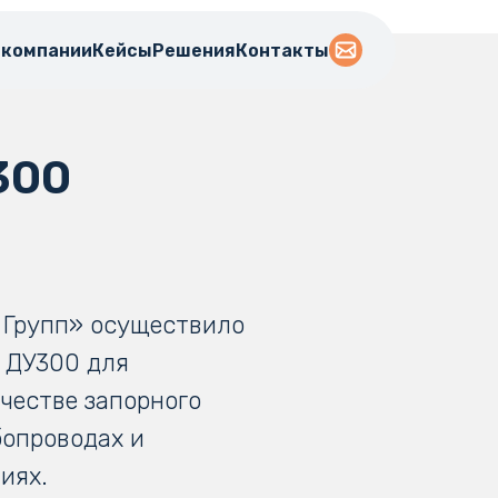
 компании
Кейсы
Решения
Контакты
300
 Групп» осуществило
 ДУ300 для
честве запорного
бопроводах и
ниях.