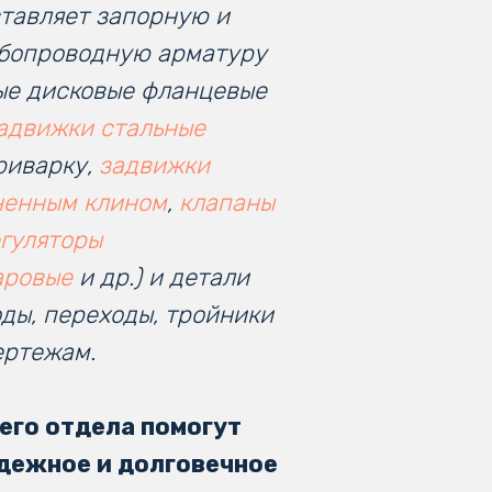
тавляет запорную и
бопроводную арматуру
ые дисковые фланцевые
адвижки стальные
риварку,
задвижки
ненным клином
,
клапаны
гуляторы
аровые
и др.) и детали
ды, переходы, тройники
чертежам.
его отдела помогут
дежное и долговечное