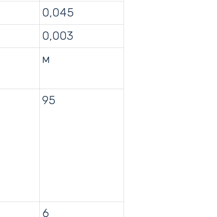
0,045
0,003
м
95
6