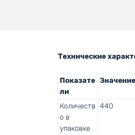
Технические характ
Показате
Значени
ли
Количеств
440
о в
упаковке