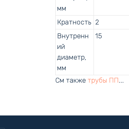
мм
Кратность
2
Внутренн
15
ий
диаметр,
мм
См также
трубы ПП
...