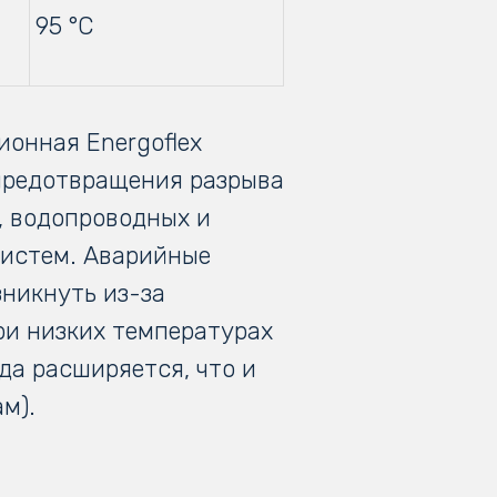
95 °С
ионная Energoflex
предотвращения разрыва
, водопроводных и
истем. Аварийные
зникнуть из-за
ри низких температурах
да расширяется, что и
м).