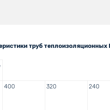
еристики труб теплоизоляционных E
е
400
320
240