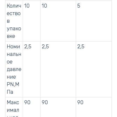
Колич
10
10
5
ество
в
упако
вке
Номи
2,5
2,5
2,5
нальн
ое
давле
ние
PN,М
Па
Макс
90
90
90
имал