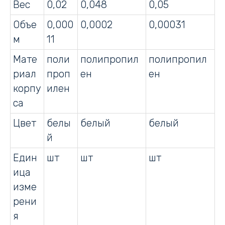
Вес
0,02
0,048
0,05
Объе
0,000
0,0002
0,00031
м
11
Мате
поли
полипропил
полипропил
риал
проп
ен
ен
корпу
илен
са
Цвет
белы
белый
белый
й
Един
шт
шт
шт
ица
изме
рени
я