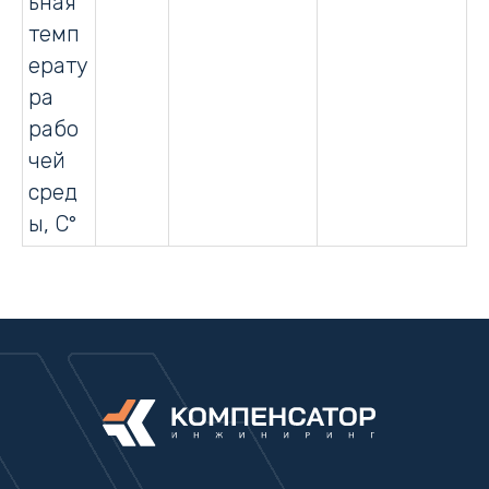
ьная
темп
ерату
ра
рабо
чей
сред
ы, С°