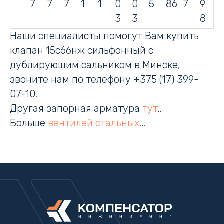
7
7
7
1
1
0
0
5
86
7
9
3
3
8
Наши специалисты помогут Вам купить
клапан 15с66нж сильфонный с
дублирующим сальником в Минске,
звоните нам по телефону +375 (17) 399-
07-10.
Другая запорная арматура
тут
..
Больше
вентилей стальных
...