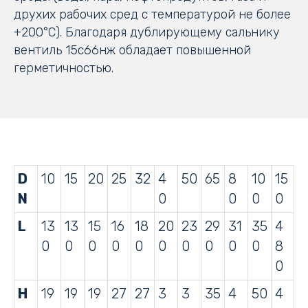
друхих рабочих сред с температурой не более
+200°С). Благодаря дублирующему сальнику
вентиль 15с66нж обладает повышенной
герметичностью.
D
10
15
20
25
32
4
50
65
8
10
15
N
0
0
0
0
L
13
13
15
16
18
20
23
29
31
35
4
0
0
0
0
0
0
0
0
0
0
8
0
H
19
19
19
27
27
3
3
35
4
50
4