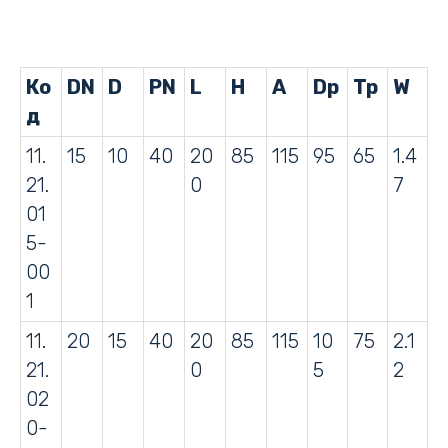
Ко
DN
D
PN
L
H
A
Dp
Tp
W
д
11.
15
10
40
20
85
115
95
65
1.4
21.
0
7
01
5-
00
1
11.
20
15
40
20
85
115
10
75
2.1
21.
0
5
2
02
0-