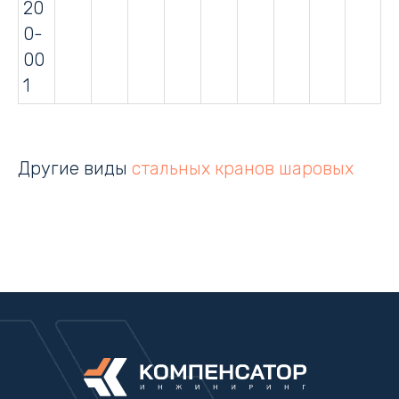
20
0-
00
1
Другие виды
стальных кранов шаровых