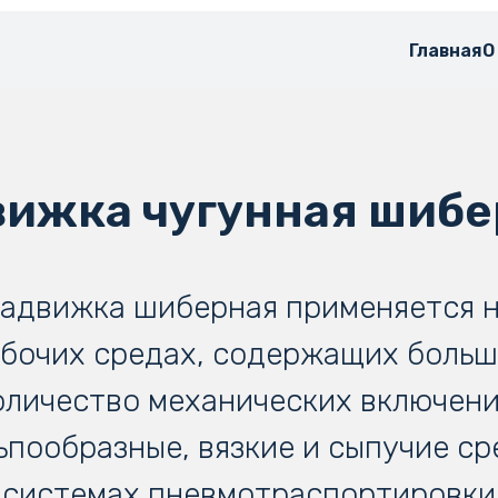
Главная
О
вижка чугунная шибе
адвижка шиберная применяется 
бочих средах, содержащих боль
оличество механических включени
ьпообразные, вязкие и сыпучие ср
 системах пневмотраспортировки