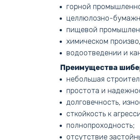
горной промышленн
целлюлозно-бумажн
пищевой промышлен
химическом произво
водоотведении и ка
Преимущества шибе
небольшая строител
простота и надежно
долговечность, изн
сткойкость к агресс
полнопроходность;
отсутствие застойны