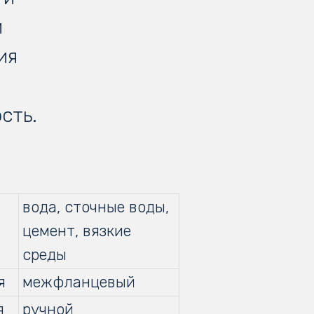
й
ия
я
сть.
вода, сточные воды,
цемент, вязкие
среды
я
межфланцевый
я
ручной