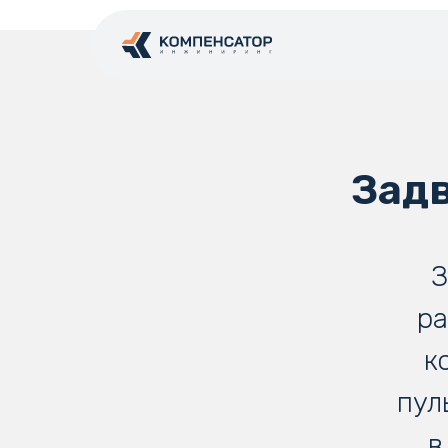
Зад
З
ра
к
пул
в