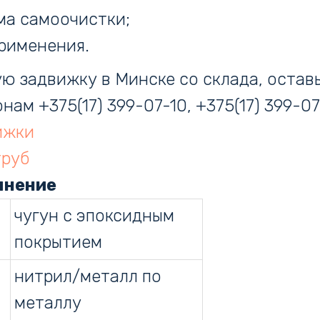
ма самоочистки;
рименения.
ю задвижку в Минске со склада, оставь
ам +375(17) 399-07-10, +375(17) 399-07-
ижки
труб
лнение
чугун с эпоксидным
покрытием
нитрил/металл по
металлу