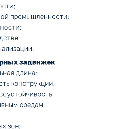
ости;
ой промышленности;
ности;
дстве;
нализации.
рных задвижек
ьная длина;
сть конструкции;
осоустойчивость;
ивным средам;
х зон;