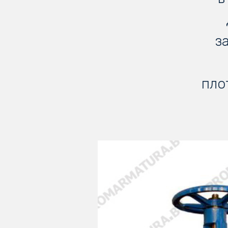
з
пло