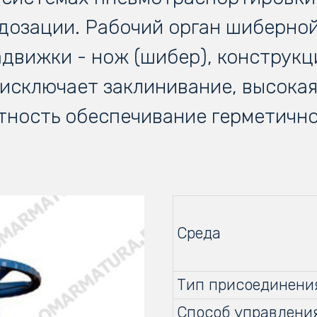
дозации. Рабочий орган шиберно
адвижки - нож (шибер), конструкц
исключает заклинивание, высока
тность обеспечивание герметично
Среда
Тип присоединени
Способ управлени