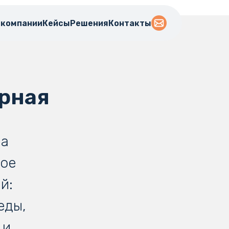
 компании
Кейсы
Решения
Контакты
рная
на
шое
й:
еды,
 и