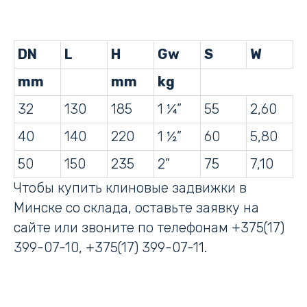
DN
L
H
Gw
S
W
mm
mm
kg
32
130
185
1 ¼”
55
2,60
40
140
220
1 ½”
60
5,80
50
150
235
2”
75
7,10
Чтобы купить клиновые задвижки в
Минске со склада, оставьте заявку на
сайте или звоните по телефонам +375(17)
399-07-10, +375(17) 399-07-11.