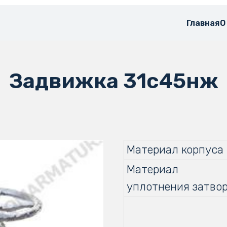
Главная
О
Задвижка 31с45нж
Материал корпуса
Материал
уплотнения затво