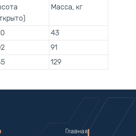
ысота
Масса, кг
ткрыто)
60
43
02
91
65
129
ы
Главная