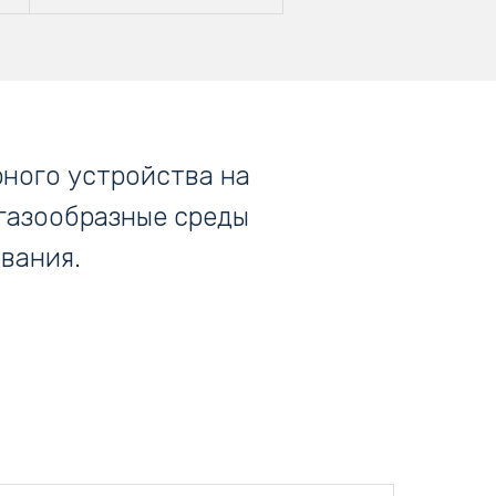
рного устройства на
газообразные среды
вания.