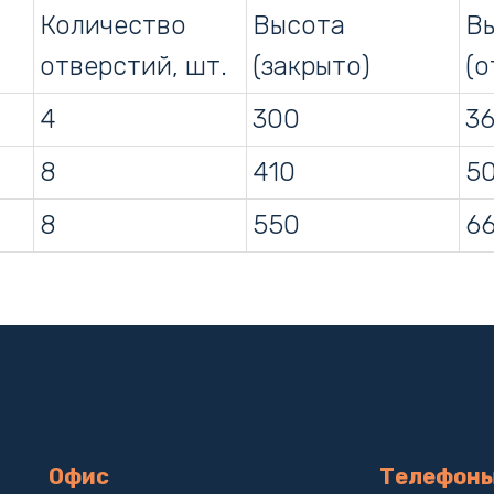
Количество
Высота
В
отверстий, шт.
(закрыто)
(о
4
300
3
8
410
5
8
550
6
Офис
Телефон