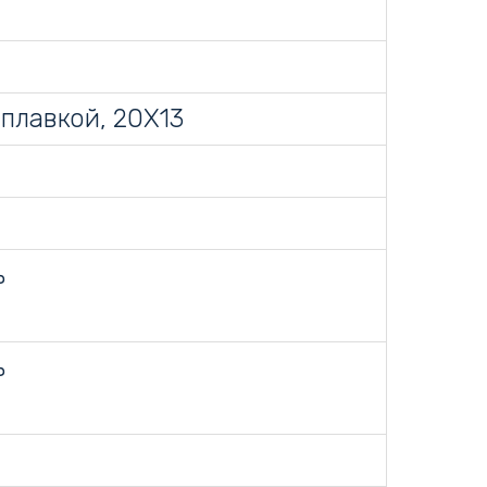
аплавкой, 20Х13
ь
ь