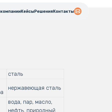
 компании
Кейсы
Решения
Контакты
сталь
нержавеющая сталь
ра
вода, пар, масло,
нефть, природный