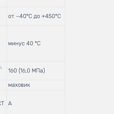
от −40°С до +450°С
минус 40 °С
,
160 (16,0 МПа)
маховик
СТ
А