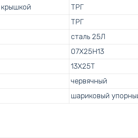
 крышкой
ТРГ
ТРГ
сталь 25Л
07Х25Н13
13Х25Т
червячный
шариковый упорны