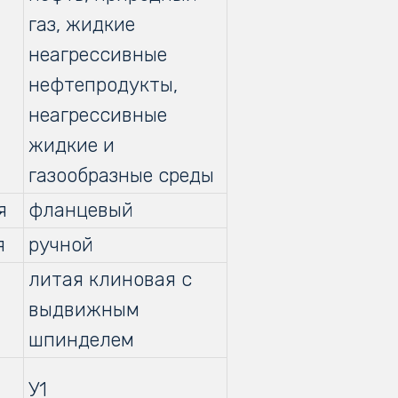
газ, жидкие
неагрессивные
нефтепродукты,
неагрессивные
жидкие и
газообразные среды
я
фланцевый
я
ручной
литая клиновая с
выдвижным
шпинделем
У1