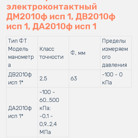
электроконтактный
ДМ2010ф исп 1, ДВ2010ф
исп 1, ДА2010ф исп 1
Тип ФТ
Пределы
Модель
Класс
измеряем
Ф, мм
манометр
точности
ого
а
давления
ДВ2010ф
-100 - 0
2,5
63
исп 1*
кПа
-100 -
60...500
ДА2010ф
кПа;
исп 1*
-0,1 -
0,9...2,4
МПа