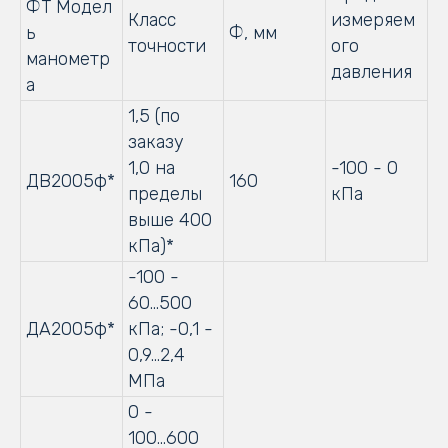
ФТ Модел
Класс
измеряем
ь
Ф, мм
точности
ого
манометр
давления
а
1,5 (по
заказу
1,0 на
-100 - 0
ДВ2005ф*
160
пределы
кПа
выше 400
кПа)*
-100 -
60...500
ДА2005ф*
кПа; -0,1 -
0,9...2,4
МПа
0 -
100...600