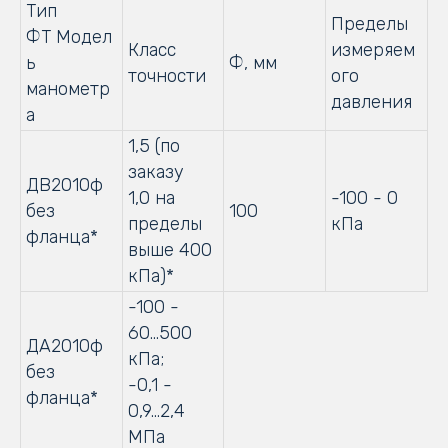
Тип
Пределы
ФТ Модел
Класс
измеряем
ь
Ф, мм
точности
ого
манометр
давления
а
1,5 (по
заказу
ДВ2010ф
1,0 на
-100 - 0
без
100
пределы
кПа
фланца*
выше 400
кПа)*
-100 -
60...500
ДА2010ф
кПа;
без
-0,1 -
фланца*
0,9...2,4
МПа