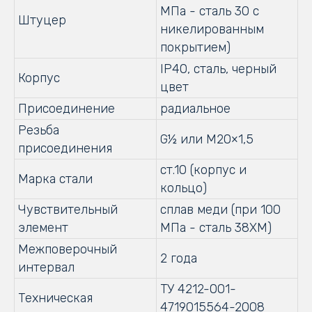
МПа - сталь 30 с
Штуцер
никелированным
покрытием)
IP40, сталь, черный
Корпус
цвет
Присоединение
радиальное
Резьба
G½ или М20×1,5
присоединения
ст.10 (корпус и
Марка стали
кольцо)
Чувствительный
сплав меди (при 100
элемент
МПа - сталь 38ХМ)
Межповерочный
2 года
интервал
ТУ 4212-001-
Техническая
4719015564-2008