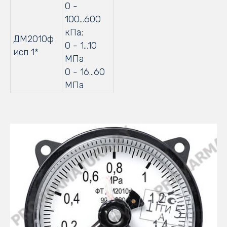
0 -
100...600
кПа;
ДМ2010ф
0 - 1…10
исп 1*
МПа
0 - 16…60
МПа