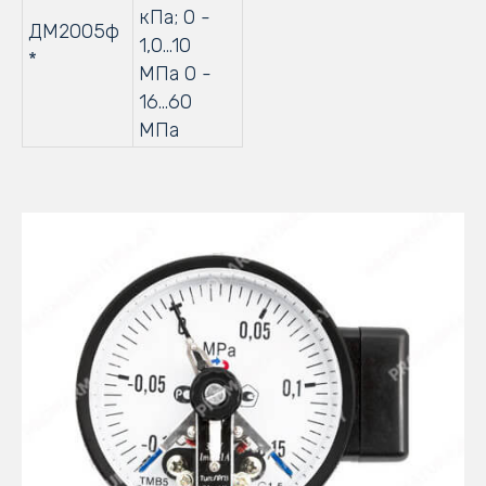
кПа; 0 -
ДМ2005ф
1,0…10
*
МПа 0 -
16…60
МПа