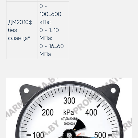
0 -
100...600
ДМ2010ф
кПа;
без
0 - 1…10
фланца*
МПа;
0 - 16…60
МПа