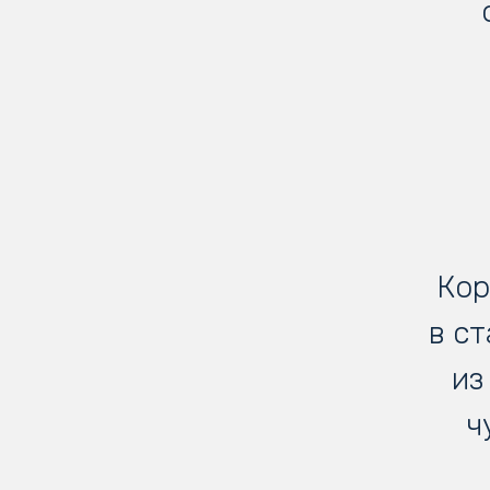
Кор
в с
из
ч