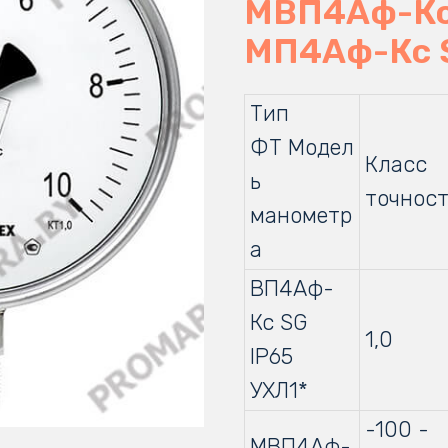
МВП4Аф-Кс 
МП4Аф-Кс S
Тип
ФТ Модел
Класс
ь
точнос
манометр
а
ВП4Аф-
Кс SG
1,0
IP65
УХЛ1*
-100 -
МВП4Аф-