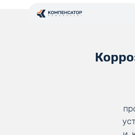
Корро
пр
ус
и,