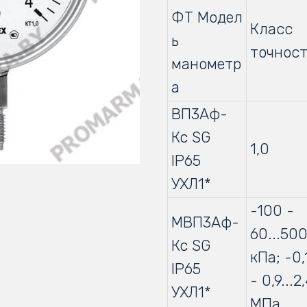
ФТ Модел
Класс
ь
точнос
манометр
а
ВП3Аф-
Кс SG
1,0
IP65
УХЛ1*
-100 -
МВП3Аф-
60...50
Кс SG
кПа; -0,
IP65
- 0,9...2
УХЛ1*
МПа