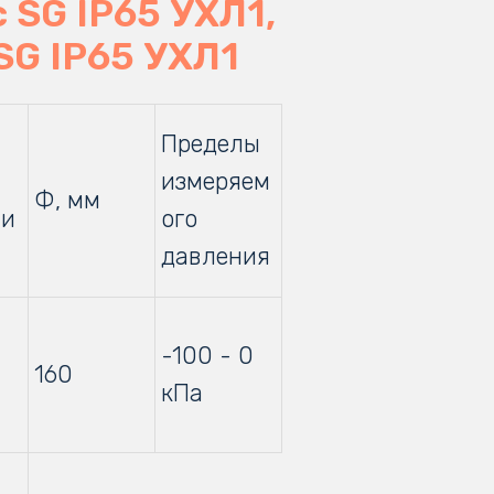
SG IP65 УХЛ1,
G IP65 УХЛ1
Пределы
измеряем
Ф, мм
ти
ого
давления
-100 - 0
160
кПа