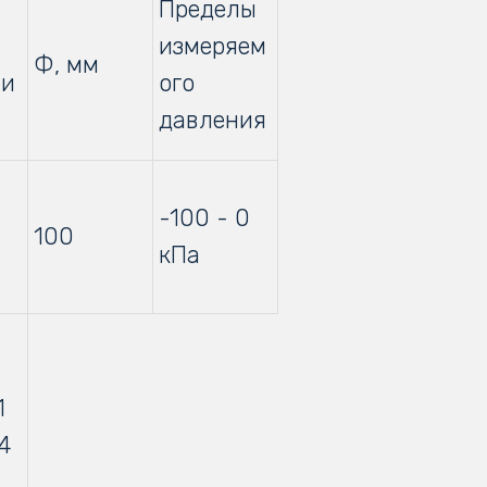
Пределы
измеряем
Ф, мм
ти
ого
давления
-100 - 0
100
кПа
0
1
,4