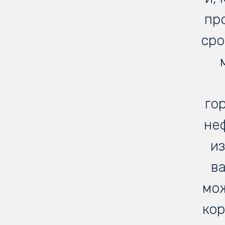
пр
сро
го
не
из
в
мож
кор