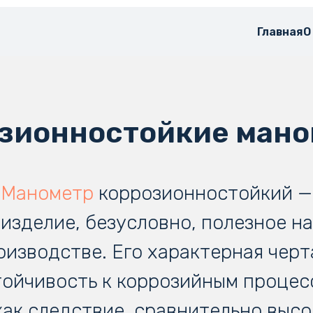
Главная
О
зионностойкие ман
Манометр
коррозионностойкий —
изделие, безусловно, полезное на
оизводстве. Его характерная черт
тойчивость к коррозийным процес
 как следствие, сравнительно высо