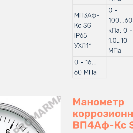
0 -
МП3Аф-
100...6
Кс SG
кПа; 0 -
IP65
1,0…10
УХЛ1*
МПа
0 - 16...
60 МПа
Манометр
коррозион
ВП4Аф-Кс S