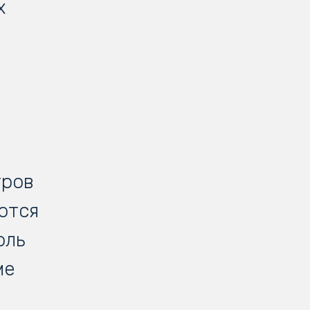
х
тров
ются
оль
ме