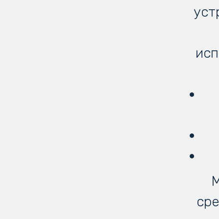
уст
исп
М
сре