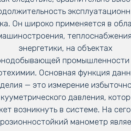
одолжительность эксплуатационн
ка. Он широко применяется в обл
машиностроения, теплоснабжения
энергетики, на объектах
рнодобывающей промышленности 
фтехимии. Основная функция данн
делия — это измерение избыточн
акууметрического давления, котор
ет возникнуть в системе. На сег
розионностойкий манометр явля