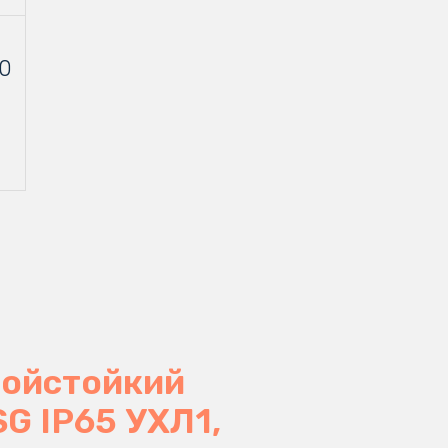
00
нойстойкий
G IP65 УХЛ1,