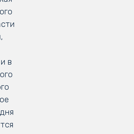
ого
асти
,
и в
ого
ого
ое
одня
ется