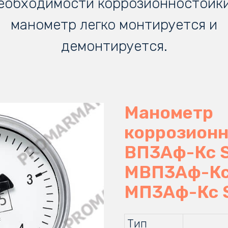
еобходимости коррозионностойк
манометр легко монтируется и
демонтируется.
Манометр
коррозион
ВП3Аф-Кс S
МВП3Аф-Кс 
МП3Аф-Кс S
Тип