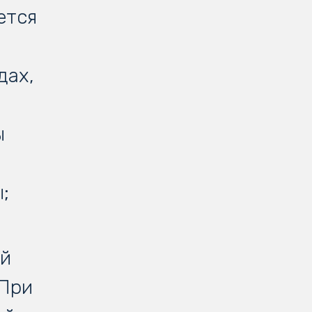
ется
дах,
ы
;
ей
 При