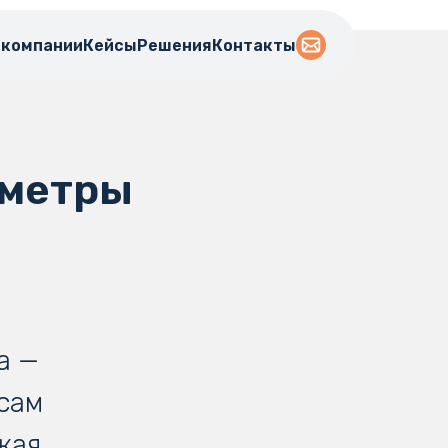
 компании
Кейсы
Решения
Контакты
ометры
а —
сам
кая