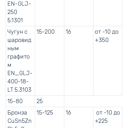
EN-GLJ-
250
5.1301
Чугун с
15-200
16
от -10 до
шаровид
+350
ным
графито
м
EN_GLJ-
400-18-
LT 5.3103
15-80
25
Бронза
15-125
16
от -10 до
CuSn5Zn
+225