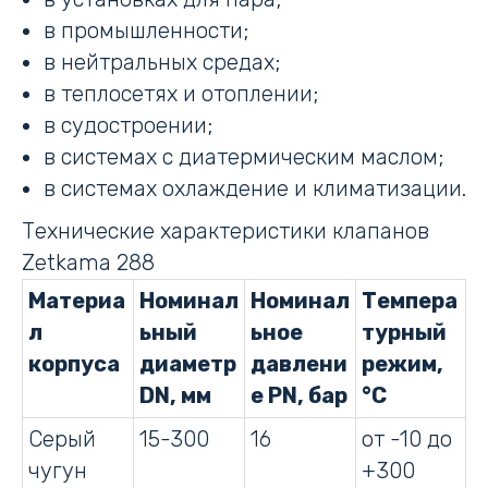
в промышленности;
в нейтральных средах;
в теплосетях и отоплении;
в судостроении;
в системах с диатермическим маслом;
в системах охлаждение и климатизации.
Технические характеристики клапанов
Zetkama 288
Материа
Номинал
Номинал
Темпера
л
ьный
ьное
турный
корпуса
диаметр
давлени
режим,
DN, мм
е PN, бар
°С
Серый
15-300
16
от -10 до
чугун
+300