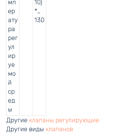
мп
10)
ер
*…
ату
130
ра
рег
ул
ир
уе
мо
й
ср
ед
ы
Другие
клапаны регулирующие
Другие виды
клапанов