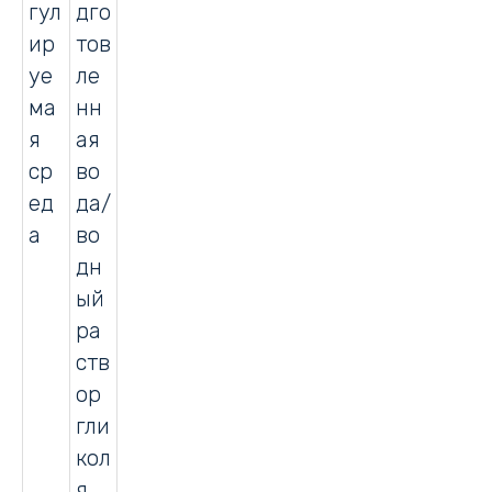
гул
дго
ир
тов
уе
ле
ма
нн
я
ая
ср
во
ед
да/
а
во
дн
ый
ра
ств
ор
гли
кол
я