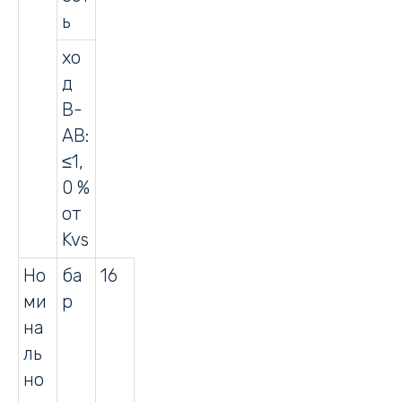
ь
хо
д
В-
АВ:
≤1,
0 %
от
Kvs
Но
ба
16
ми
р
на
ль
но