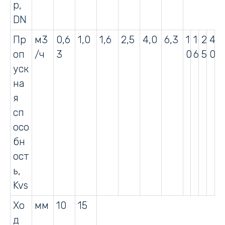
р,
DN
Пр
м3
0,6
1,0
1,6
2,5
4,0
6,3
1
1
2
4
оп
/ч
3
0
6
5
0
уск
на
я
сп
осо
бн
ост
ь,
Kvs
Хо
мм
10
15
д