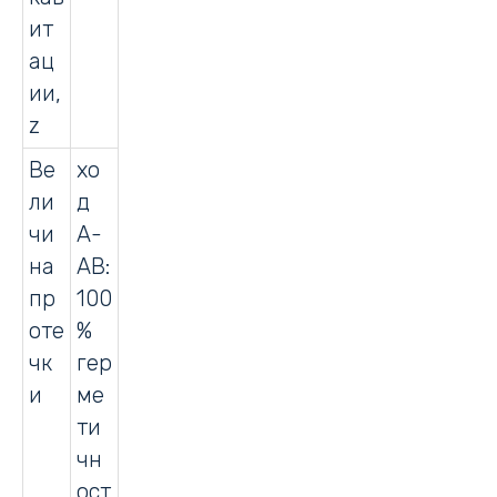
ит
ац
ии,
z
Ве
хо
ли
д
чи
А-
на
АВ:
пр
100
оте
%
чк
гер
и
ме
ти
чн
ост