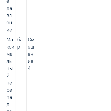
е
да
вл
ен
ие
Ма
ба
См
кси
р
еш
ма
ен
ль
ие:
ны
4
й
пе
ре
па
д