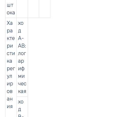
шт
ока
Ха
хо
ра
д
кте
А-
ри
АВ:
сти
лог
ка
ар
рег
иф
ул
ми
ир
чес
ов
кая
ан
хо
ия
д
В-