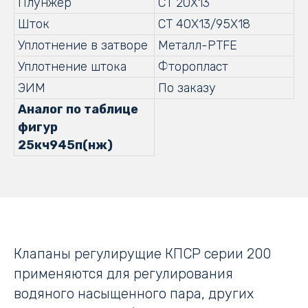
Плунжер
СТ 20Х13
Шток
СТ 40Х13/95Х18
Уплотнение в затворе
Металл-PTFE
Уплотнение штока
Фторопласт
ЭИМ
По заказу
Аналог по таблице
фигур
25кч945п(нж)
Клапаны регулирущие КПСР серии 200
применяются для регулирования
водяного насыщенного пара, других